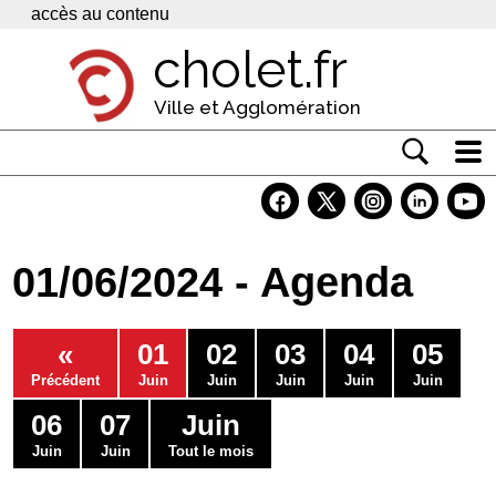
Panneau de gestion des cookies
accès au contenu
cholet.fr
Ville et Agglomération
Actualité
Vivre à Cholet
01/06/2024 - Agenda
Economie
Services
«
01
02
03
04
05
Contacts
Précédent
Juin
Juin
Juin
Juin
Juin
06
07
Juin
Juin
Juin
Tout le mois