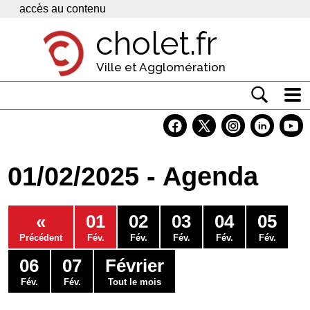
Panneau de gestion des cookies
accès au contenu
cholet.fr
Ville et Agglomération
Actualité
Vivre à Cholet
01/02/2025 - Agenda
Economie
Services
«
01
02
03
04
05
Contacts
Précédent
Fév.
Fév.
Fév.
Fév.
Fév.
06
07
Février
Fév.
Fév.
Tout le mois