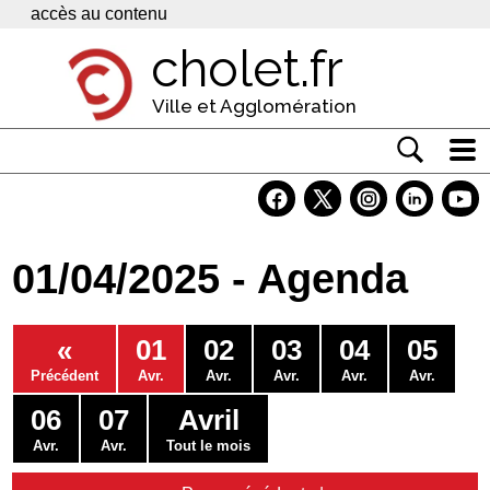
Panneau de gestion des cookies
accès au contenu
cholet.fr
Ville et Agglomération
Actualité
Vivre à Cholet
01/04/2025 - Agenda
Economie
Services
«
01
02
03
04
05
Contacts
Précédent
Avr.
Avr.
Avr.
Avr.
Avr.
06
07
Avril
Avr.
Avr.
Tout le mois