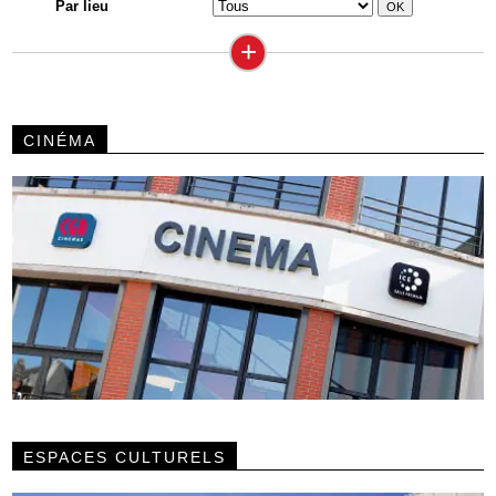
Par lieu
+
CINÉMA
ESPACES CULTURELS