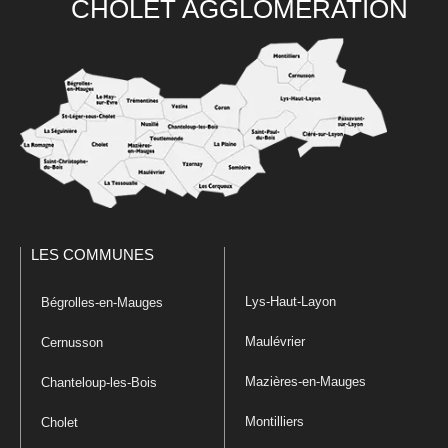
CHOLET AGGLOMÉRATION
LES COMMUNES
Lys-Haut-Layon
Bégrolles-en-Mauges
Maulévrier
Cernusson
Mazières-en-Mauges
Chanteloup-les-Bois
Montilliers
Cholet