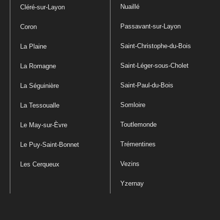
Nuaillé
Cléré-sur-Layon
Passavant-sur-Layon
Coron
Saint-Christophe-du-Bois
La Plaine
Saint-Léger-sous-Cholet
La Romagne
Saint-Paul-du-Bois
La Séguinière
Somloire
La Tessoualle
Toutlemonde
Le May-sur-Èvre
Trémentines
Le Puy-Saint-Bonnet
Vezins
Les Cerqueux
Yzernay