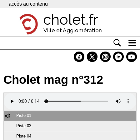
Panneau de gestion des cookies
accès au contenu
cholet.fr
Ville et Agglomération
Actualité
Vivre à Cholet
Cholet mag n°312
Economie
Services
Contacts
Piste 01
Piste 03
Piste 04