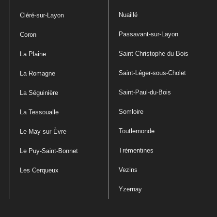
Nuaillé
Cléré-sur-Layon
Passavant-sur-Layon
Coron
Saint-Christophe-du-Bois
La Plaine
Saint-Léger-sous-Cholet
La Romagne
Saint-Paul-du-Bois
La Séguinière
Somloire
La Tessoualle
Toutlemonde
Le May-sur-Èvre
Trémentines
Le Puy-Saint-Bonnet
Vezins
Les Cerqueux
Yzernay