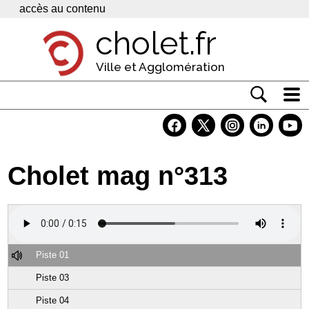
Panneau de gestion des cookies
accès au contenu
cholet.fr
Ville et Agglomération
Actualité
Vivre à Cholet
Cholet mag n°313
Economie
Services
Contacts
Piste 01
Piste 03
Piste 04