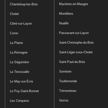
Mazières-en-Mauges
Chanteloup-les-Bois
Montilliers
Cholet
Nuaillé
Cléré-sur-Layon
Passavant-sur-Layon
Coron
Saint-Christophe-du-Bois
La Plaine
Saint-Léger-sous-Cholet
La Romagne
Saint-Paul-du-Bois
La Séguinière
Somloire
La Tessoualle
Toutlemonde
Le May-sur-Èvre
Trémentines
Le Puy-Saint-Bonnet
Vezins
Les Cerqueux