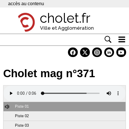
Panneau de gestion des cookies
accès au contenu
cholet.fr
Ville et Agglomération
Actualité
Vivre à Cholet
Cholet mag n°371
Economie
Services
Contacts
Piste 01
Piste 02
Piste 03