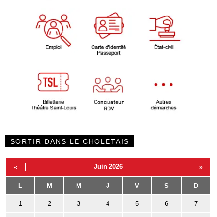
SORTIR DANS LE CHOLETAIS
«
Juin 2026
»
L
M
M
J
V
S
D
1
2
3
4
5
6
7