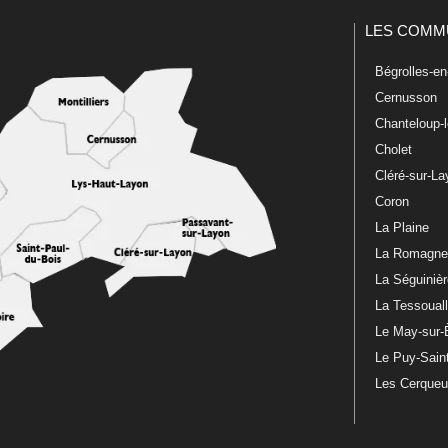
LES COMM
Bégrolles-e
Cernusson
Chanteloup-
Cholet
Cléré-sur-L
Coron
La Plaine
La Romagn
La Séguiniè
La Tessoual
Le May-sur-
Le Puy-Sain
Les Cerque