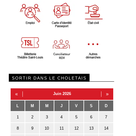
SORTIR DANS LE CHOLETAIS
«
Juin 2026
»
L
M
M
J
V
S
D
1
2
3
4
5
6
7
8
9
10
11
12
13
14