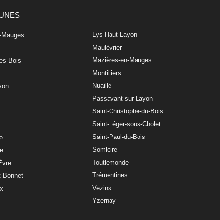
UNES
Lys-Haut-Layon
n-Mauges
Maulévrier
Mazières-en-Mauges
les-Bois
Montilliers
Nuaillé
ayon
Passavant-sur-Layon
Saint-Christophe-du-Bois
Saint-Léger-sous-Cholet
e
Saint-Paul-du-Bois
re
Somloire
le
Toutlemonde
Èvre
Trémentines
t-Bonnet
Vezins
ux
Yzernay