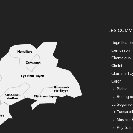
LES COMM
Bégrolles-e
Cernusson
Chanteloup-
Cholet
Cléré-sur-L
Coron
La Plaine
La Romagn
La Séguiniè
La Tessoual
Le May-sur-
Le Puy-Sain