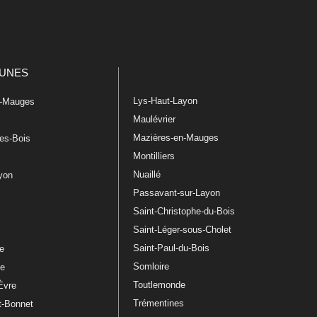
UNES
Lys-Haut-Layon
n-Mauges
Maulévrier
Mazières-en-Mauges
les-Bois
Montilliers
Nuaillé
ayon
Passavant-sur-Layon
Saint-Christophe-du-Bois
Saint-Léger-sous-Cholet
e
Saint-Paul-du-Bois
re
Somloire
le
Toutlemonde
Èvre
Trémentines
t-Bonnet