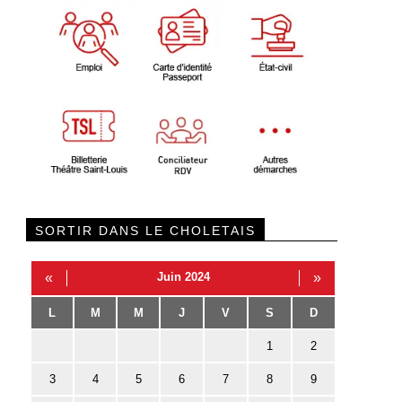
SORTIR DANS LE CHOLETAIS
«
Juin 2024
»
L
M
M
J
V
S
D
1
2
3
4
5
6
7
8
9