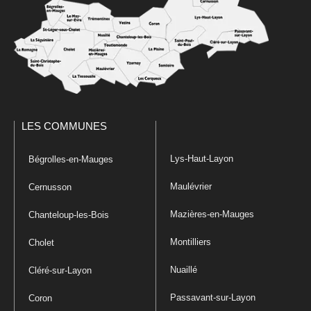
LES COMMUNES
Lys-Haut-Layon
Bégrolles-en-Mauges
Maulévrier
Cernusson
Mazières-en-Mauges
Chanteloup-les-Bois
Montilliers
Cholet
Nuaillé
Cléré-sur-Layon
Passavant-sur-Layon
Coron