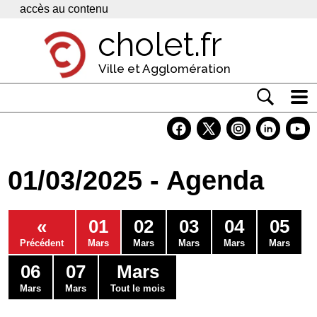
Panneau de gestion des cookies
accès au contenu
cholet.fr
Ville et Agglomération
Actualité
Vivre à Cholet
01/03/2025 - Agenda
Economie
Services
«
01
02
03
04
05
Contacts
Précédent
Mars
Mars
Mars
Mars
Mars
06
07
Mars
Mars
Mars
Tout le mois