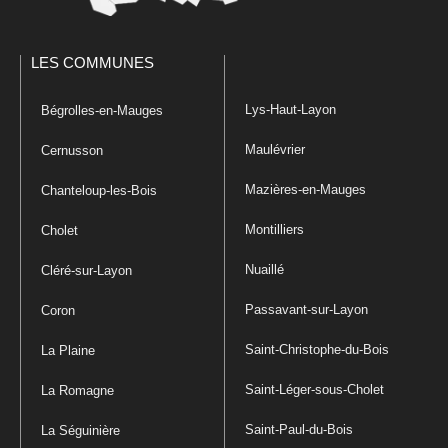
LES COMMUNES
Lys-Haut-Layon
Bégrolles-en-Mauges
Maulévrier
Cernusson
Mazières-en-Mauges
Chanteloup-les-Bois
Montilliers
Cholet
Nuaillé
Cléré-sur-Layon
Passavant-sur-Layon
Coron
Saint-Christophe-du-Bois
La Plaine
Saint-Léger-sous-Cholet
La Romagne
Saint-Paul-du-Bois
La Séguinière