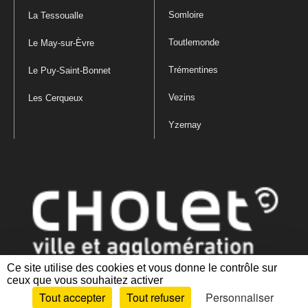
Somloire
La Tessoualle
Toutlemonde
Le May-sur-Èvre
Trémentines
Le Puy-Saint-Bonnet
Vezins
Les Cerqueux
Yzernay
Ce site utilise des cookies et vous donne le contrôle sur
ceux que vous souhaitez activer
Mentions légales
|
Politique de confidentialité
|
Politique de gestion
Tout accepter
Tout refuser
Personnaliser
des cookies
|
Plan du site
|
Accessibilité : partiellement conforme