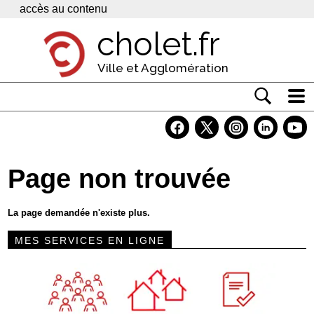
Panneau de gestion des cookies
accès au contenu
cholet.fr
Ville et Agglomération
Actualité
Vivre à Cholet
Page non trouvée
Economie
Services
La page demandée n'existe plus.
Contacts
MES SERVICES EN LIGNE