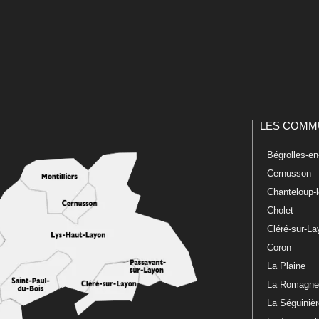
LES COMM
Bégrolles-e
Cernusson
Chanteloup-
Cholet
Cléré-sur-L
Coron
La Plaine
La Romagn
La Séguiniè