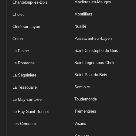
Mazières-en-Mauges
Chanteloup-les-Bois
Montilliers
Cholet
Nuaillé
Cléré-sur-Layon
Passavant-sur-Layon
Coron
Saint-Christophe-du-Bois
La Plaine
Saint-Léger-sous-Cholet
La Romagne
Saint-Paul-du-Bois
La Séguinière
Somloire
La Tessoualle
Toutlemonde
Le May-sur-Èvre
Trémentines
Le Puy-Saint-Bonnet
Vezins
Les Cerqueux
Yzernay