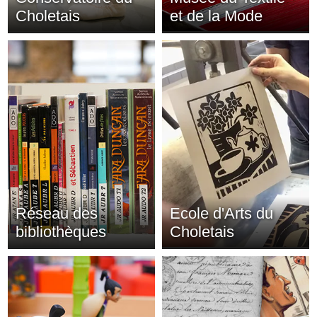
Choletais
et de la Mode
Réseau des
Ecole d'Arts du
bibliothèques
Choletais