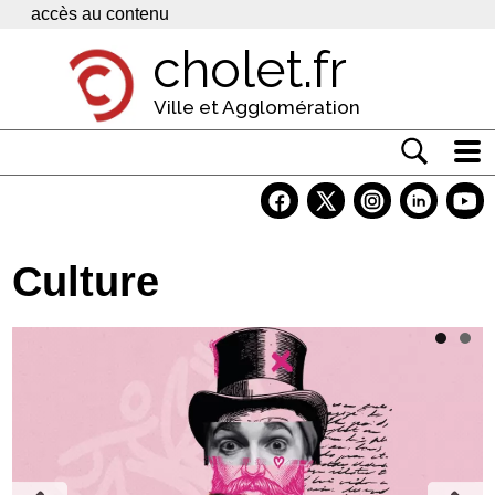
Panneau de gestion des cookies
accès au contenu
cholet.fr
Ville et Agglomération
Actualité
Vivre à Cholet
Culture
Economie
Services
Contacts