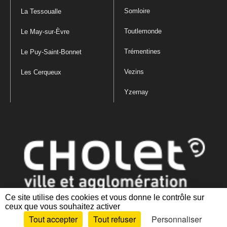
Somloire
La Tessoualle
Toutlemonde
Le May-sur-Èvre
Trémentines
Le Puy-Saint-Bonnet
Vezins
Les Cerqueux
Yzernay
Ce site utilise des cookies et vous donne le contrôle sur
ceux que vous souhaitez activer
Mentions légales
|
Politique de confidentialité
|
Politique de gestion
Tout accepter
Tout refuser
Personnaliser
des cookies
|
Plan du site
|
Accessibilité : partiellement conforme