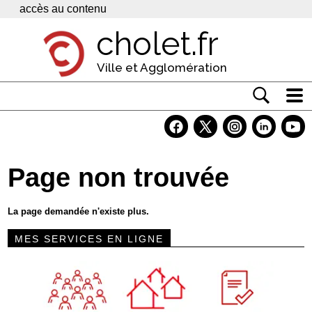
Panneau de gestion des cookies
accès au contenu
cholet.fr
Ville et Agglomération
Actualité
Vivre à Cholet
Page non trouvée
Economie
Services
La page demandée n'existe plus.
Contacts
MES SERVICES EN LIGNE