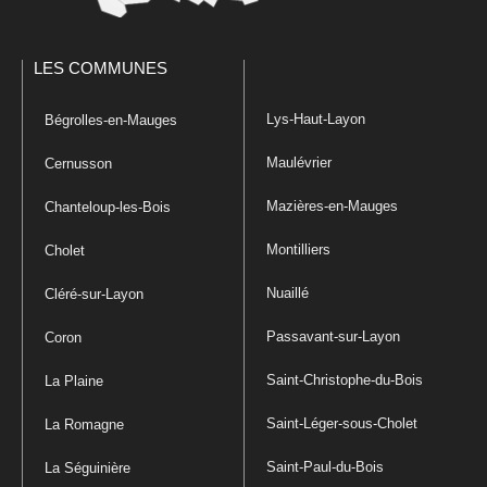
LES COMMUNES
Lys-Haut-Layon
Bégrolles-en-Mauges
Maulévrier
Cernusson
Mazières-en-Mauges
Chanteloup-les-Bois
Montilliers
Cholet
Nuaillé
Cléré-sur-Layon
Passavant-sur-Layon
Coron
Saint-Christophe-du-Bois
La Plaine
Saint-Léger-sous-Cholet
La Romagne
Saint-Paul-du-Bois
La Séguinière