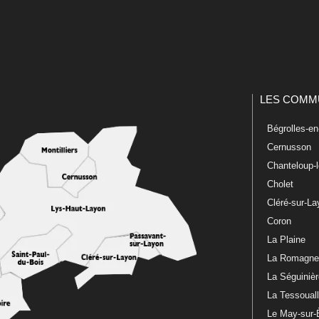
LES COMM
Bégrolles-e
Cernusson
Chanteloup-
Cholet
Cléré-sur-L
Coron
La Plaine
La Romagn
La Séguiniè
La Tessoual
Le May-sur-