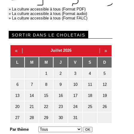
»
La culture accessible à tous (Format PDF)
»
La culture accessible à tous (Format audio)
»
La culture accessible à tous (Format FALC)
SORTIR DANS LE CHOLETAIS
«
Juillet 2026
»
L
M
M
J
V
S
D
1
2
3
4
5
6
7
8
9
10
11
12
13
14
15
16
17
18
19
20
21
22
23
24
25
26
27
28
29
30
31
Par thème