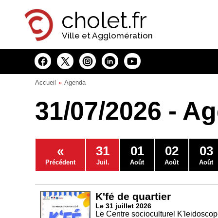
Panneau de gestion des cookies
cholet.fr
Ville et Agglomération
Accueil
Agenda
31/07/2026 - A
«
31
01
02
03
Précédent
Juil.
Août
Août
Août
K'fé de quartier
Le 31 juillet 2026
Le Centre socioculturel K'leidoscope