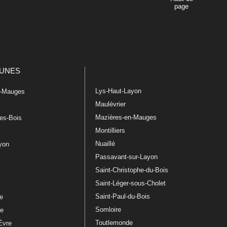
page
UNES
Lys-Haut-Layon
n-Mauges
Maulévrier
Mazières-en-Mauges
les-Bois
Montilliers
Nuaillé
ayon
Passavant-sur-Layon
Saint-Christophe-du-Bois
Saint-Léger-sous-Cholet
e
Saint-Paul-du-Bois
re
Somloire
le
Toutlemonde
Èvre