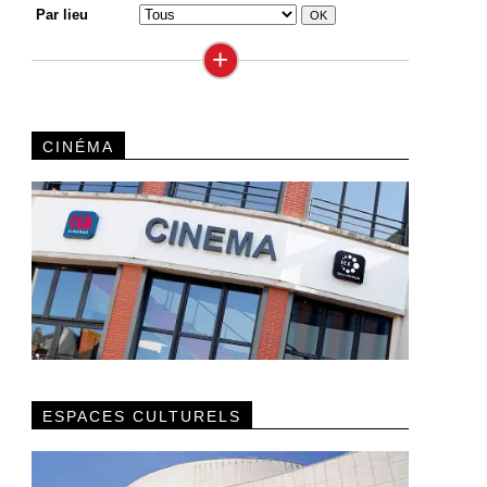
Par lieu
+
CINÉMA
ESPACES CULTURELS