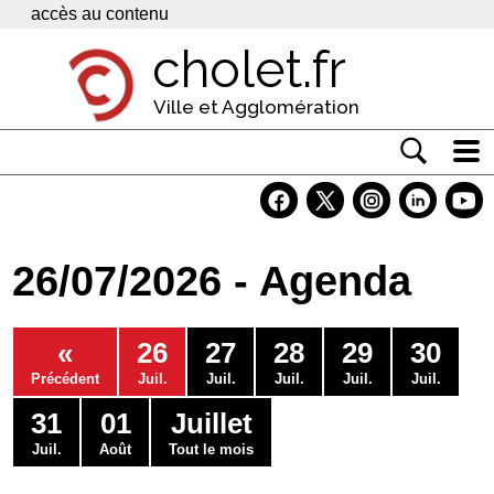
Panneau de gestion des cookies
accès au contenu
cholet.fr
Ville et Agglomération
Actualité
Vivre à Cholet
26/07/2026 - Agenda
Economie
Services
«
26
27
28
29
30
Contacts
Précédent
Juil.
Juil.
Juil.
Juil.
Juil.
31
01
Juillet
Juil.
Août
Tout le mois