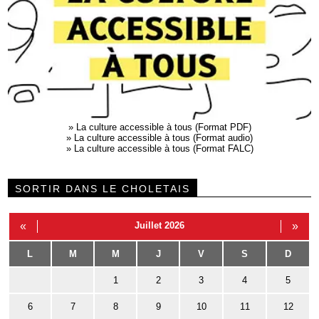
»
La culture accessible à tous (Format PDF)
»
La culture accessible à tous (Format audio)
»
La culture accessible à tous (Format FALC)
SORTIR DANS LE CHOLETAIS
«
Juillet 2026
»
L
M
M
J
V
S
D
1
2
3
4
5
6
7
8
9
10
11
12