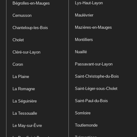
Lys-Haut-Layon
Bégrolles-en-Mauges
Maulévrier
Cernusson
Mazières-en-Mauges
Chanteloup-les-Bois
Montilliers
Cholet
Nuaillé
Cléré-sur-Layon
Passavant-sur-Layon
Coron
Saint-Christophe-du-Bois
La Plaine
Saint-Léger-sous-Cholet
La Romagne
Saint-Paul-du-Bois
La Séguinière
Somloire
La Tessoualle
Toutlemonde
Le May-sur-Èvre