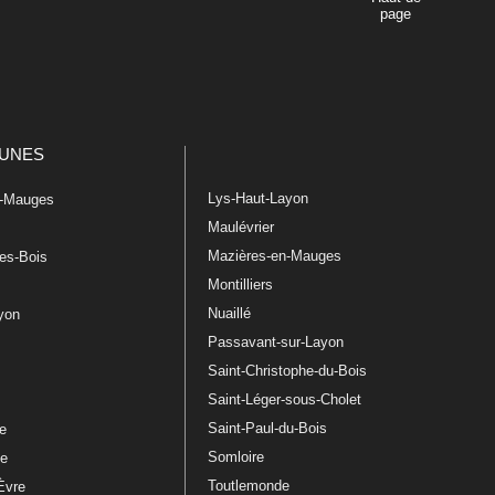
page
UNES
Lys-Haut-Layon
n-Mauges
Maulévrier
Mazières-en-Mauges
les-Bois
Montilliers
Nuaillé
ayon
Passavant-sur-Layon
Saint-Christophe-du-Bois
Saint-Léger-sous-Cholet
e
Saint-Paul-du-Bois
re
Somloire
le
Toutlemonde
Èvre