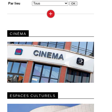
Par lieu
+
CINÉMA
ESPACES CULTURELS