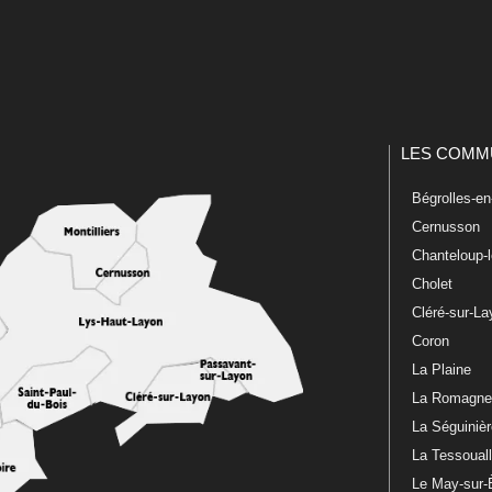
LES COMM
Bégrolles-e
Cernusson
Chanteloup-
Cholet
Cléré-sur-L
Coron
La Plaine
La Romagn
La Séguiniè
La Tessoual
Le May-sur-