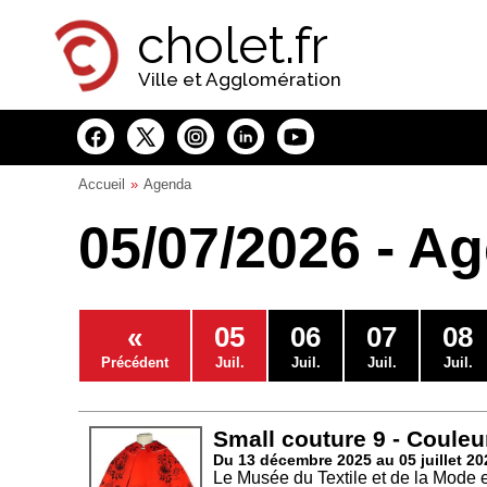
Panneau de gestion des cookies
cholet.fr
Ville et Agglomération
Accueil
Agenda
05/07/2026 - A
«
05
06
07
08
Précédent
Juil.
Juil.
Juil.
Juil.
Small couture 9 - Couleu
Du 13 décembre 2025 au 05 juillet 20
Le Musée du Textile et de la Mode 