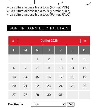
»
La culture accessible à tous (Format PDF)
»
La culture accessible à tous (Format audio)
»
La culture accessible à tous (Format FALC)
SORTIR DANS LE CHOLETAIS
«
Juillet 2026
»
L
M
M
J
V
S
D
1
2
3
4
5
6
7
8
9
10
11
12
13
14
15
16
17
18
19
20
21
22
23
24
25
26
27
28
29
30
31
Par thème