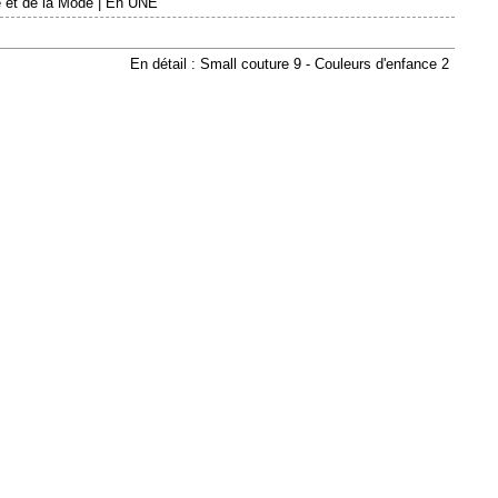
 et de la Mode
|
En UNE
En détail : Small couture 9 - Couleurs d'enfance 2