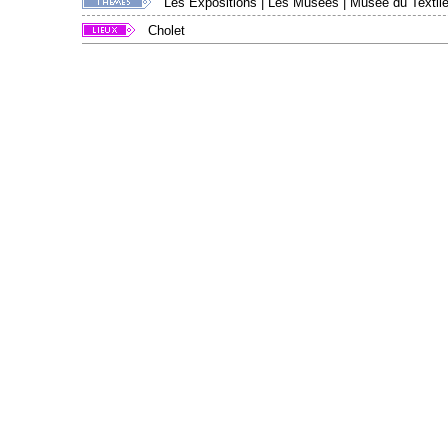
Les Expositions
|
Les Musées
|
Musée du Textile
Cholet