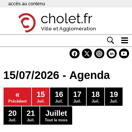
Panneau de gestion des cookies
accès au contenu
cholet.fr
Ville et Agglomération
Actualité
Vivre à Cholet
15/07/2026 - Agenda
Economie
Services
«
15
16
17
18
19
Contacts
Précédent
Juil.
Juil.
Juil.
Juil.
Juil.
20
21
Juillet
Juil.
Juil.
Tout le mois