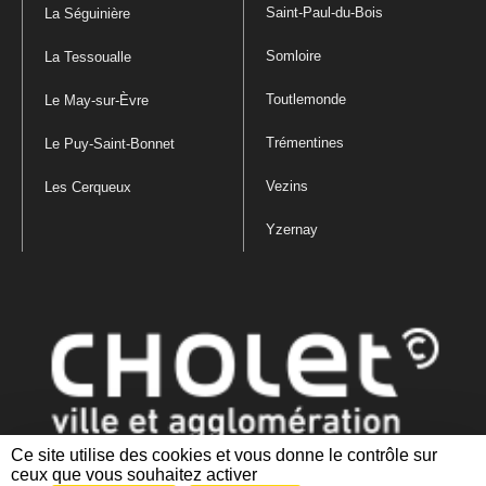
Saint-Paul-du-Bois
La Séguinière
Somloire
La Tessoualle
Toutlemonde
Le May-sur-Èvre
Trémentines
Le Puy-Saint-Bonnet
Vezins
Les Cerqueux
Yzernay
Ce site utilise des cookies et vous donne le contrôle sur
ceux que vous souhaitez activer
Mentions légales
|
Politique de confidentialité
|
Politique de gestion