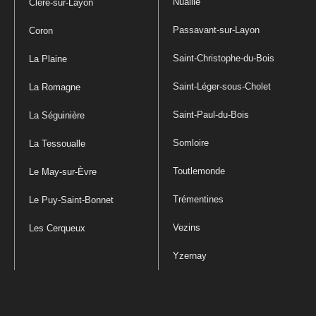
Nuaillé
Cléré-sur-Layon
Passavant-sur-Layon
Coron
Saint-Christophe-du-Bois
La Plaine
Saint-Léger-sous-Cholet
La Romagne
Saint-Paul-du-Bois
La Séguinière
Somloire
La Tessoualle
Toutlemonde
Le May-sur-Èvre
Trémentines
Le Puy-Saint-Bonnet
Vezins
Les Cerqueux
Yzernay