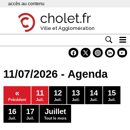
Panneau de gestion des cookies
accès au contenu
cholet.fr
Ville et Agglomération
Actualité
Vivre à Cholet
11/07/2026 - Agenda
Economie
Services
«
11
12
13
14
15
Contacts
Précédent
Juil.
Juil.
Juil.
Juil.
Juil.
16
17
Juillet
Juil.
Juil.
Tout le mois