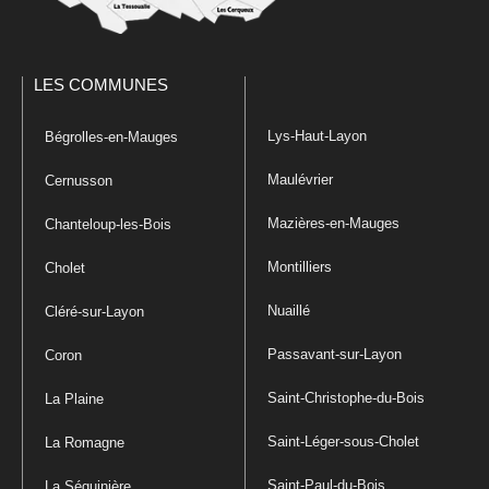
LES COMMUNES
Lys-Haut-Layon
Bégrolles-en-Mauges
Maulévrier
Cernusson
Mazières-en-Mauges
Chanteloup-les-Bois
Montilliers
Cholet
Nuaillé
Cléré-sur-Layon
Passavant-sur-Layon
Coron
Saint-Christophe-du-Bois
La Plaine
Saint-Léger-sous-Cholet
La Romagne
Saint-Paul-du-Bois
La Séguinière