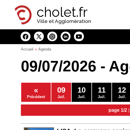
Panneau de gestion des cookies
cholet.fr
Ville et Agglomération
Accueil
Agenda
09/07/2026 - A
«
09
10
11
12
Précédent
Juil.
Juil.
Juil.
Juil.
page 1/2