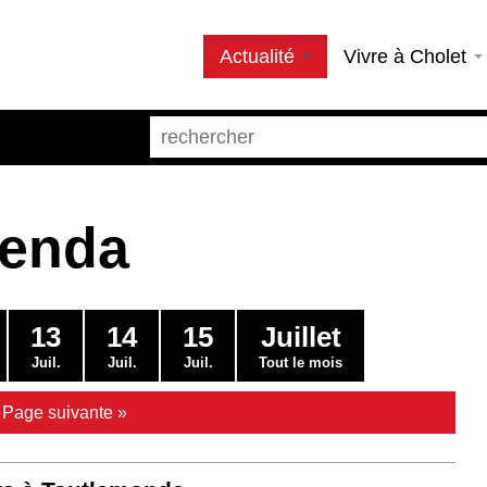
Actualité
Vivre à Cholet
genda
13
14
15
Juillet
Juil.
Juil.
Juil.
Tout le mois
|
Page suivante »