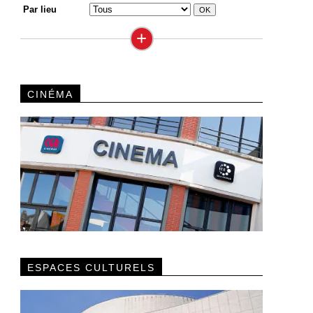
Par lieu
+
CINÉMA
ESPACES CULTURELS