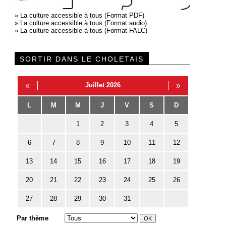
»
La culture accessible à tous (Format PDF)
»
La culture accessible à tous (Format audio)
»
La culture accessible à tous (Format FALC)
SORTIR DANS LE CHOLETAIS
«
Juillet 2026
»
L
M
M
J
V
S
D
1
2
3
4
5
6
7
8
9
10
11
12
13
14
15
16
17
18
19
20
21
22
23
24
25
26
27
28
29
30
31
Par thème