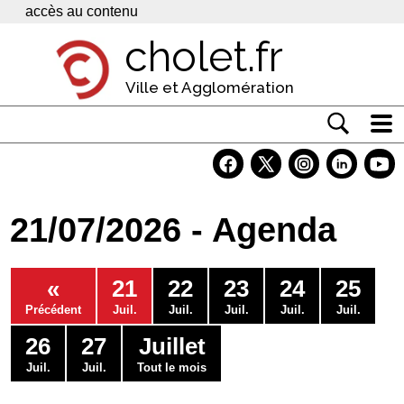
Panneau de gestion des cookies
accès au contenu
cholet.fr
Ville et Agglomération
Actualité
Vivre à Cholet
21/07/2026 - Agenda
Economie
Services
«
21
22
23
24
25
Contacts
Précédent
Juil.
Juil.
Juil.
Juil.
Juil.
26
27
Juillet
Juil.
Juil.
Tout le mois