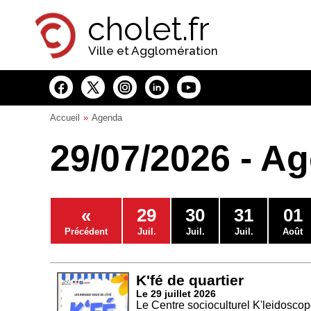
Panneau de gestion des cookies
cholet.fr
Ville et Agglomération
Accueil
Agenda
29/07/2026 - A
«
29
30
31
01
Précédent
Juil.
Juil.
Juil.
Août
K'fé de quartier
Le 29 juillet 2026
Le Centre socioculturel K'leidoscope