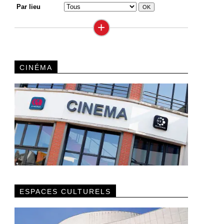
Par lieu
+
CINÉMA
ESPACES CULTURELS