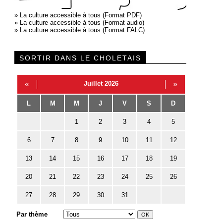
»
La culture accessible à tous (Format PDF)
»
La culture accessible à tous (Format audio)
»
La culture accessible à tous (Format FALC)
SORTIR DANS LE CHOLETAIS
«
Juillet 2026
»
L
M
M
J
V
S
D
1
2
3
4
5
6
7
8
9
10
11
12
13
14
15
16
17
18
19
20
21
22
23
24
25
26
27
28
29
30
31
Par thème