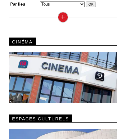
Par lieu
+
CINÉMA
ESPACES CULTURELS