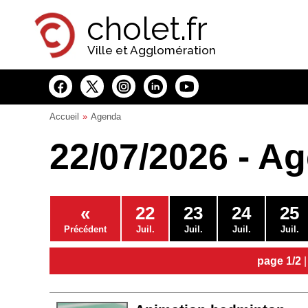
Panneau de gestion des cookies
cholet.fr
Ville et Agglomération
Accueil
Agenda
22/07/2026 - A
«
22
23
24
25
Précédent
Juil.
Juil.
Juil.
Juil.
page 1/2