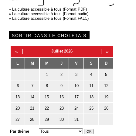
»
La culture accessible à tous (Format PDF)
»
La culture accessible à tous (Format audio)
»
La culture accessible à tous (Format FALC)
SORTIR DANS LE CHOLETAIS
«
Juillet 2026
»
L
M
M
J
V
S
D
1
2
3
4
5
6
7
8
9
10
11
12
13
14
15
16
17
18
19
20
21
22
23
24
25
26
27
28
29
30
31
Par thème