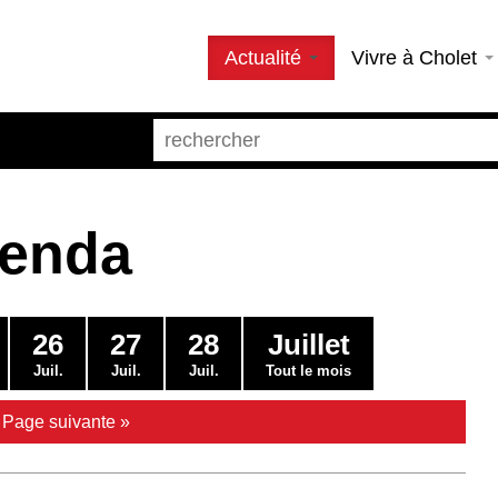
Actualité
Vivre à Cholet
genda
26
27
28
Juillet
Juil.
Juil.
Juil.
Tout le mois
|
Page suivante »