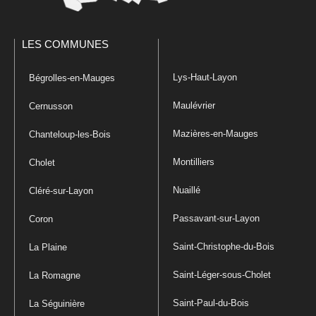
LES COMMUNES
Lys-Haut-Layon
Bégrolles-en-Mauges
Maulévrier
Cernusson
Mazières-en-Mauges
Chanteloup-les-Bois
Montilliers
Cholet
Nuaillé
Cléré-sur-Layon
Passavant-sur-Layon
Coron
Saint-Christophe-du-Bois
La Plaine
Saint-Léger-sous-Cholet
La Romagne
Saint-Paul-du-Bois
La Séguinière