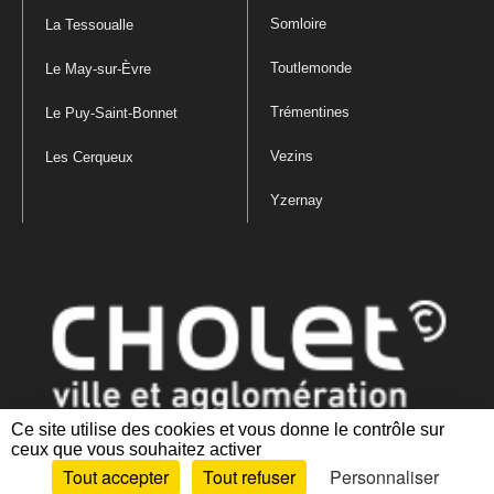
Somloire
La Tessoualle
Toutlemonde
Le May-sur-Èvre
Trémentines
Le Puy-Saint-Bonnet
Vezins
Les Cerqueux
Yzernay
Ce site utilise des cookies et vous donne le contrôle sur
ceux que vous souhaitez activer
Mentions légales
|
Politique de confidentialité
|
Politique de gestion
Tout accepter
Tout refuser
Personnaliser
des cookies
|
Plan du site
|
Accessibilité : partiellement conforme