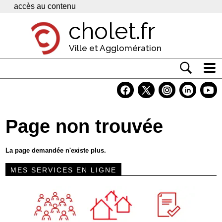
Panneau de gestion des cookies
accès au contenu
cholet.fr
Ville et Agglomération
Actualité
Vivre à Cholet
Page non trouvée
Economie
Services
La page demandée n'existe plus.
Contacts
MES SERVICES EN LIGNE