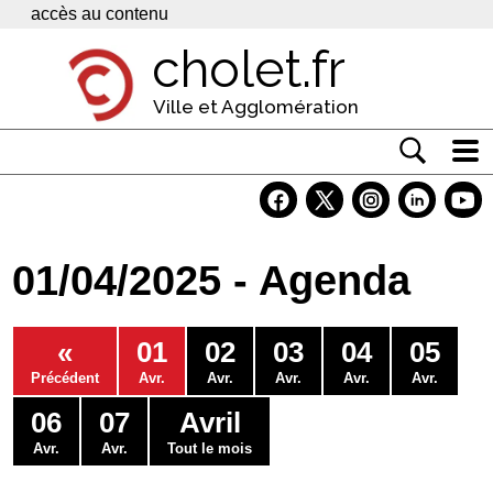
Panneau de gestion des cookies
accès au contenu
cholet.fr
Ville et Agglomération
Actualité
Vivre à Cholet
01/04/2025 - Agenda
Economie
Services
«
01
02
03
04
05
Contacts
Précédent
Avr.
Avr.
Avr.
Avr.
Avr.
06
07
Avril
Avr.
Avr.
Tout le mois