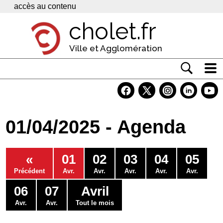
Panneau de gestion des cookies
accès au contenu
cholet.fr
Ville et Agglomération
Actualité
Vivre à Cholet
01/04/2025 - Agenda
Economie
Services
«
01
02
03
04
05
Contacts
Précédent
Avr.
Avr.
Avr.
Avr.
Avr.
06
07
Avril
Avr.
Avr.
Tout le mois