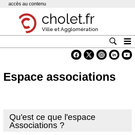
Panneau de gestion des cookies
accès au contenu
cholet.fr
Ville et Agglomération
Actualité
Vivre à Cholet
Espace associations
Economie
Services
Contacts
Qu'est ce que l'espace
Associations ?