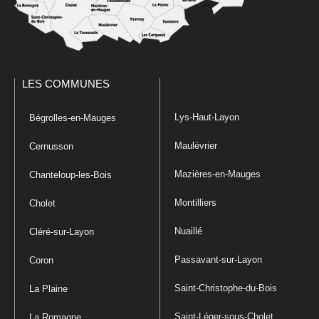
LES COMMUNES
Lys-Haut-Layon
Bégrolles-en-Mauges
Maulévrier
Cernusson
Mazières-en-Mauges
Chanteloup-les-Bois
Montilliers
Cholet
Nuaillé
Cléré-sur-Layon
Passavant-sur-Layon
Coron
Saint-Christophe-du-Bois
La Plaine
Saint-Léger-sous-Cholet
La Romagne