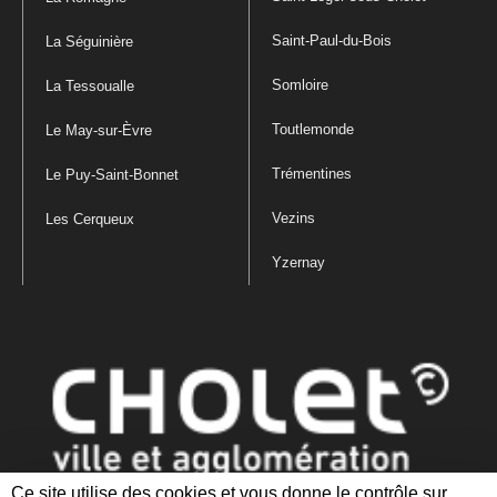
Saint-Paul-du-Bois
La Séguinière
Somloire
La Tessoualle
Toutlemonde
Le May-sur-Èvre
Trémentines
Le Puy-Saint-Bonnet
Vezins
Les Cerqueux
Yzernay
Ce site utilise des cookies et vous donne le contrôle sur