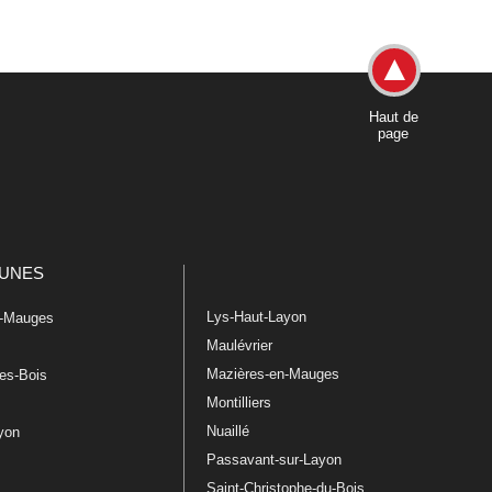
Haut de
page
UNES
Lys-Haut-Layon
n-Mauges
Maulévrier
Mazières-en-Mauges
les-Bois
Montilliers
Nuaillé
ayon
Passavant-sur-Layon
Saint-Christophe-du-Bois