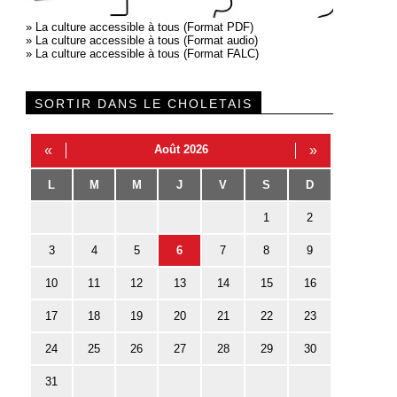
»
La culture accessible à tous (Format PDF)
»
La culture accessible à tous (Format audio)
»
La culture accessible à tous (Format FALC)
SORTIR DANS LE CHOLETAIS
«
Août 2026
»
L
M
M
J
V
S
D
1
2
3
4
5
6
7
8
9
10
11
12
13
14
15
16
17
18
19
20
21
22
23
24
25
26
27
28
29
30
31