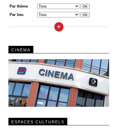
Par thème
Par lieu
+
CINÉMA
ESPACES CULTURELS