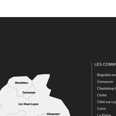
LES COMM
Bégrolles-e
Cernusson
Chanteloup-
Cholet
Cléré-sur-L
Coron
La Plaine