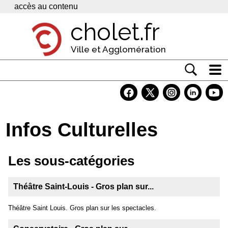
Panneau de gestion des cookies
accès au contenu
cholet.fr
Ville et Agglomération
Actualité
Vivre à Cholet
Infos Culturelles
Economie
Services
Les sous-catégories
Contacts
Théâtre Saint-Louis - Gros plan sur...
Théâtre Saint Louis. Gros plan sur les spectacles.