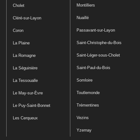
Montilliers
Cholet
Nuaillé
Cléré-sur-Layon
Passavant-sur-Layon
Coron
Saint-Christophe-du-Bois
La Plaine
Saint-Léger-sous-Cholet
La Romagne
Saint-Paul-du-Bois
La Séguinière
Somloire
La Tessoualle
Toutlemonde
Le May-sur-Èvre
Trémentines
Le Puy-Saint-Bonnet
Vezins
Les Cerqueux
Yzernay