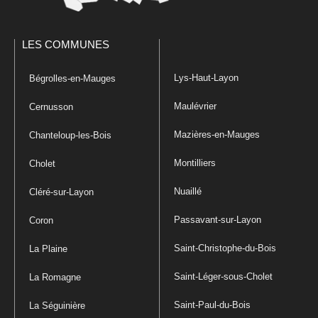
LES COMMUNES
Lys-Haut-Layon
Bégrolles-en-Mauges
Maulévrier
Cernusson
Mazières-en-Mauges
Chanteloup-les-Bois
Montilliers
Cholet
Nuaillé
Cléré-sur-Layon
Passavant-sur-Layon
Coron
Saint-Christophe-du-Bois
La Plaine
Saint-Léger-sous-Cholet
La Romagne
Saint-Paul-du-Bois
La Séguinière