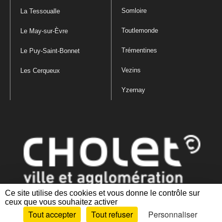
Somloire
La Tessoualle
Toutlemonde
Le May-sur-Èvre
Trémentines
Le Puy-Saint-Bonnet
Vezins
Les Cerqueux
Yzernay
Ce site utilise des cookies et vous donne le contrôle sur
ceux que vous souhaitez activer
Mentions légales
|
Politique de confidentialité
|
Politique de gestion
Tout accepter
Tout refuser
Personnaliser
des cookies
|
Plan du site
|
Accessibilité : partiellement conforme