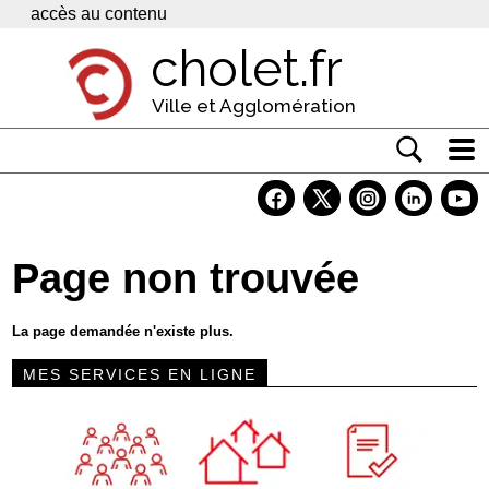
Panneau de gestion des cookies
accès au contenu
cholet.fr
Ville et Agglomération
Actualité
Vivre à Cholet
Page non trouvée
Economie
Services
La page demandée n'existe plus.
Contacts
MES SERVICES EN LIGNE