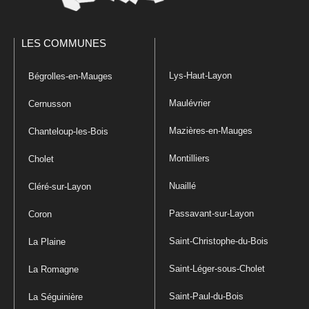
LES COMMUNES
Lys-Haut-Layon
Bégrolles-en-Mauges
Maulévrier
Cernusson
Mazières-en-Mauges
Chanteloup-les-Bois
Montilliers
Cholet
Nuaillé
Cléré-sur-Layon
Passavant-sur-Layon
Coron
Saint-Christophe-du-Bois
La Plaine
Saint-Léger-sous-Cholet
La Romagne
Saint-Paul-du-Bois
La Séguinière