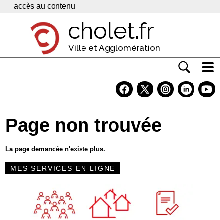
Panneau de gestion des cookies
accès au contenu
cholet.fr
Ville et Agglomération
Actualité
Vivre à Cholet
Page non trouvée
Economie
Services
La page demandée n'existe plus.
Contacts
MES SERVICES EN LIGNE