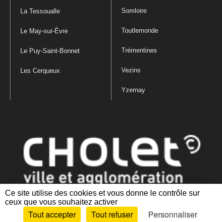
Somloire
La Tessoualle
Toutlemonde
Le May-sur-Èvre
Trémentines
Le Puy-Saint-Bonnet
Vezins
Les Cerqueux
Yzernay
Ce site utilise des cookies et vous donne le contrôle sur
ceux que vous souhaitez activer
Mentions légales
|
Politique de confidentialité
|
Politique de gestion
Tout accepter
Tout refuser
Personnaliser
des cookies
|
Plan du site
|
Accessibilité : partiellement conforme