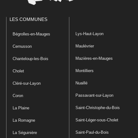
LES COMMUNES
Lys-Haut-Layon
Bégrolles-en-Mauges
Maulévrier
Cernusson
Mazières-en-Mauges
Chanteloup-les-Bois
Montilliers
Cholet
Nuaillé
Cléré-sur-Layon
Passavant-sur-Layon
Coron
Saint-Christophe-du-Bois
La Plaine
Saint-Léger-sous-Cholet
La Romagne
Saint-Paul-du-Bois
La Séguinière