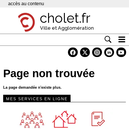
Panneau de gestion des cookies
accès au contenu
cholet.fr
Ville et Agglomération
Actualité
Vivre à Cholet
Page non trouvée
Economie
Services
La page demandée n'existe plus.
Contacts
MES SERVICES EN LIGNE