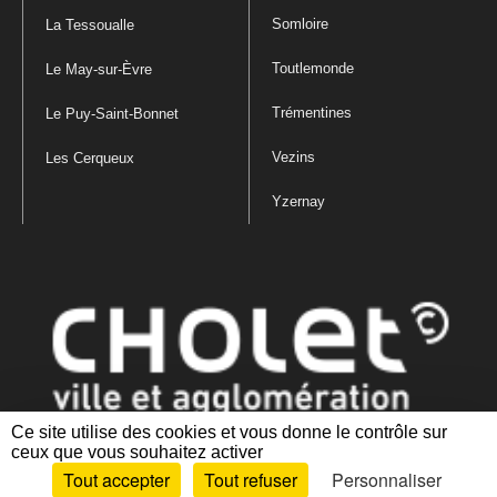
Somloire
La Tessoualle
Toutlemonde
Le May-sur-Èvre
Trémentines
Le Puy-Saint-Bonnet
Vezins
Les Cerqueux
Yzernay
Ce site utilise des cookies et vous donne le contrôle sur
ceux que vous souhaitez activer
Mentions légales
|
Politique de confidentialité
|
Politique de gestion
Tout accepter
Tout refuser
Personnaliser
des cookies
|
Plan du site
|
Accessibilité : partiellement conforme