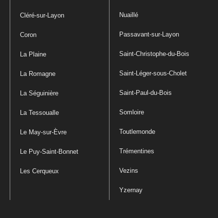
Nuaillé
Cléré-sur-Layon
Passavant-sur-Layon
Coron
Saint-Christophe-du-Bois
La Plaine
Saint-Léger-sous-Cholet
La Romagne
Saint-Paul-du-Bois
La Séguinière
Somloire
La Tessoualle
Toutlemonde
Le May-sur-Èvre
Trémentines
Le Puy-Saint-Bonnet
Vezins
Les Cerqueux
Yzernay