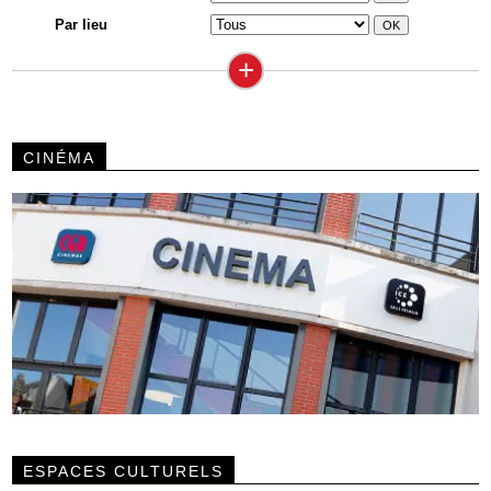
Par lieu
+
CINÉMA
ESPACES CULTURELS