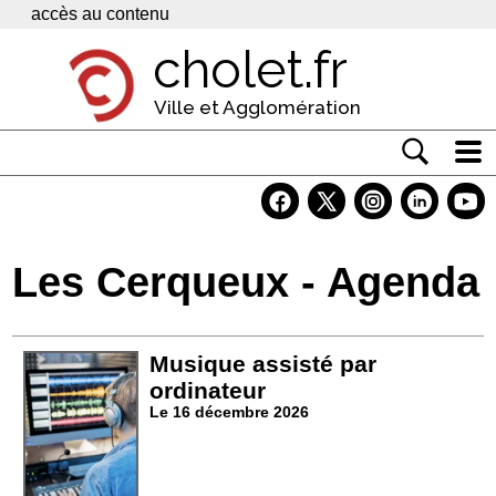
Panneau de gestion des cookies
accès au contenu
cholet.fr
Ville et Agglomération
Actualité
Vivre à Cholet
Les Cerqueux - Agenda
Economie
Services
Musique assisté par
Contacts
ordinateur
Le 16 décembre 2026