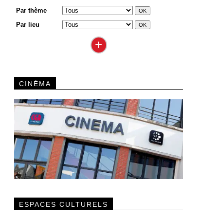
Par thème
Par lieu
+
CINÉMA
ESPACES CULTURELS