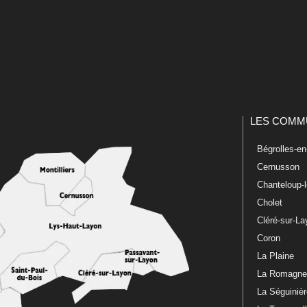
LES COMM
Bégrolles-e
Cernusson
Chanteloup-
Cholet
Cléré-sur-L
Coron
La Plaine
La Romagn
La Séguiniè