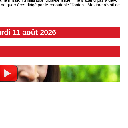
ne mission d’infiltration ultra-sensible, il ne s’attend pas à devoir
e guerrières dirigé par le redoutable “Tonton”. Maxime rêvait de
rdi 11 août 2026