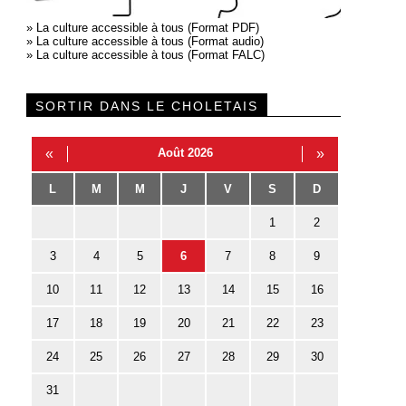
»
La culture accessible à tous (Format PDF)
»
La culture accessible à tous (Format audio)
»
La culture accessible à tous (Format FALC)
SORTIR DANS LE CHOLETAIS
«
Août 2026
»
L
M
M
J
V
S
D
1
2
3
4
5
6
7
8
9
10
11
12
13
14
15
16
17
18
19
20
21
22
23
24
25
26
27
28
29
30
31