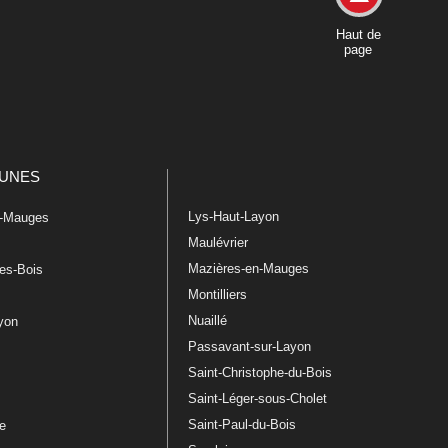
Haut de
page
UNES
Lys-Haut-Layon
n-Mauges
Maulévrier
Mazières-en-Mauges
les-Bois
Montilliers
Nuaillé
ayon
Passavant-sur-Layon
Saint-Christophe-du-Bois
Saint-Léger-sous-Cholet
e
Saint-Paul-du-Bois
re