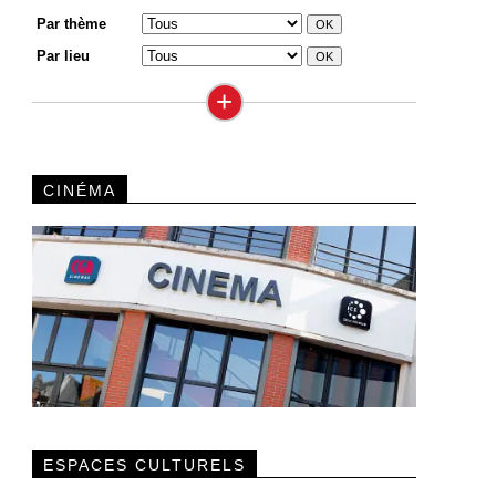
Par thème
Par lieu
+
CINÉMA
ESPACES CULTURELS