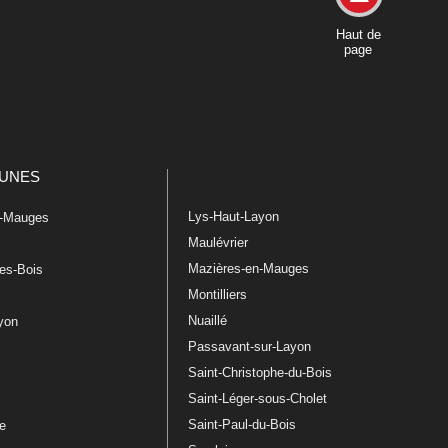
Haut de
page
UNES
Lys-Haut-Layon
n-Mauges
Maulévrier
Mazières-en-Mauges
les-Bois
Montilliers
Nuaillé
ayon
Passavant-sur-Layon
Saint-Christophe-du-Bois
Saint-Léger-sous-Cholet
e
Saint-Paul-du-Bois
re