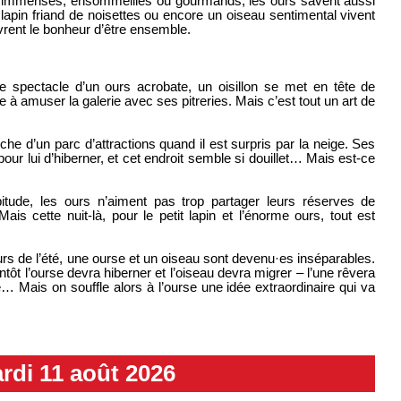
ent immenses, ensommeillés ou gourmands, les ours savent aussi
t lapin friand de noisettes ou encore un oiseau sentimental vivent
vrent le bonheur d’être ensemble.
 le spectacle d’un ours acrobate, un oisillon se met en tête de
e à amuser la galerie avec ses pitreries. Mais c’est tout un art de
he d’un parc d’attractions quand il est surpris par la neige. Ses
r lui d’hiberner, et cet endroit semble si douillet… Mais est-ce
itude, les ours n’aiment pas trop partager leurs réserves de
is cette nuit-là, pour le petit lapin et l’énorme ours, tout est
urs de l’été, une ourse et un oiseau sont devenu·es inséparables.
ntôt l’ourse devra hiberner et l’oiseau devra migrer – l’une rêvera
… Mais on souffle alors à l’ourse une idée extraordinaire qui va
rdi 11 août 2026