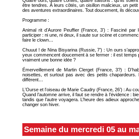
Quatre ours, quatre contes, quatre saisons : qu’ils soi
être tendres. À leurs côtés, un oisillon malicieux, un peti
des aventures extraordinaires. Tout doucement, ils décou
Programme :
Animal rit d'Aurore Peuffier (France, 3') : Fasciné par
participer : ni une, ni deux, il saute sur scène et commenc
faire le clown…
Chuuut ! de Nina Bisyarina (Russie, 7’) : Un ours s’approc
yeux commencent doucement à se fermer : il est temps pou
vraiment une bonne idée ?
Émerveillement de Martin Clerget (France, 3?) : D’hab
noisettes, et surtout pas avec des petits chapardeurs. Ma
différent…
L'Ourse et l'oiseau de Marie Caudry (France, 26’) : Au co
Quand l’automne arrive, il faut se rendre à l’évidence : bie
tandis que l’autre voyagera. L’heure des adieux approche
changer son hiver.
Semaine du mercredi 05 au ma