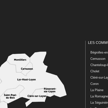
LES COMM
Bégrolles-e
Cernusson
Chanteloup-
Cholet
Cléré-sur-L
Coron
La Plaine
La Romagn
La Séguiniè