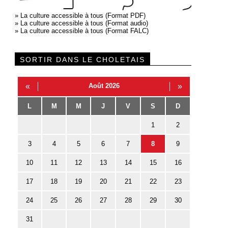
»
La culture accessible à tous (Format PDF)
»
La culture accessible à tous (Format audio)
»
La culture accessible à tous (Format FALC)
SORTIR DANS LE CHOLETAIS
«
Août 2026
»
L
M
M
J
V
S
D
1
2
3
4
5
6
7
8
9
10
11
12
13
14
15
16
17
18
19
20
21
22
23
24
25
26
27
28
29
30
31