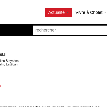
Actualité
Vivre à Cholet
eau
Nina Bisyarina
lin, Estéban
u