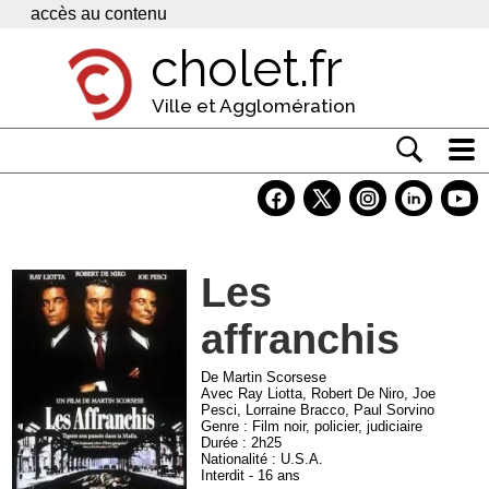
Panneau de gestion des cookies
accès au contenu
cholet.fr
Ville et Agglomération
Actualité
Vivre à Cholet
Les
Economie
affranchis
Services
Contacts
De Martin Scorsese
Avec Ray Liotta, Robert De Niro, Joe
Pesci, Lorraine Bracco, Paul Sorvino
Genre : Film noir, policier, judiciaire
Durée : 2h25
Nationalité : U.S.A.
Interdit - 16 ans