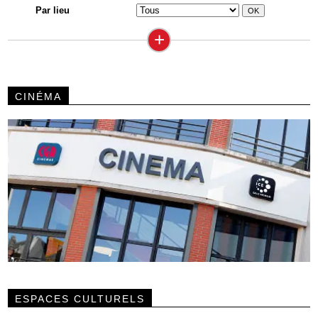
Par lieu
+
CINÉMA
ESPACES CULTURELS