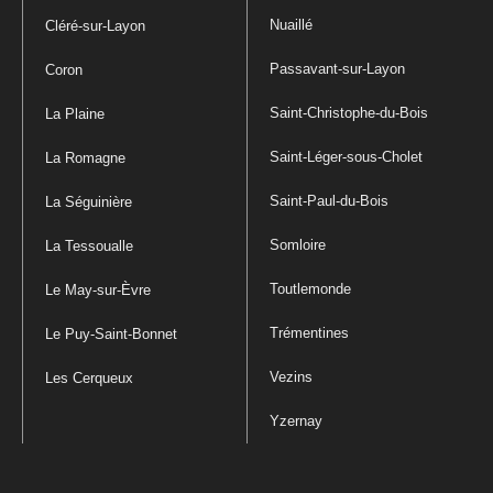
Nuaillé
Cléré-sur-Layon
Passavant-sur-Layon
Coron
Saint-Christophe-du-Bois
La Plaine
Saint-Léger-sous-Cholet
La Romagne
Saint-Paul-du-Bois
La Séguinière
Somloire
La Tessoualle
Toutlemonde
Le May-sur-Èvre
Trémentines
Le Puy-Saint-Bonnet
Vezins
Les Cerqueux
Yzernay