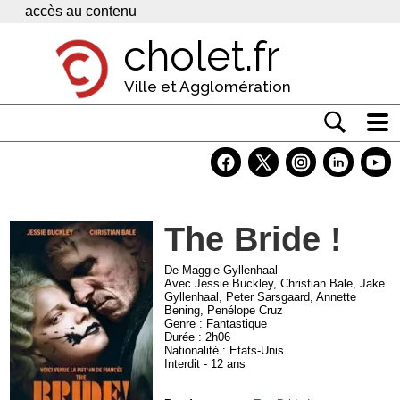
Panneau de gestion des cookies
accès au contenu
cholet.fr
Ville et Agglomération
Actualité
Vivre à Cholet
The Bride !
Economie
Services
De Maggie Gyllenhaal
Avec Jessie Buckley, Christian Bale, Jake
Gyllenhaal, Peter Sarsgaard, Annette
Contacts
Bening, Penélope Cruz
Genre : Fantastique
Durée : 2h06
Nationalité : Etats-Unis
Interdit - 12 ans