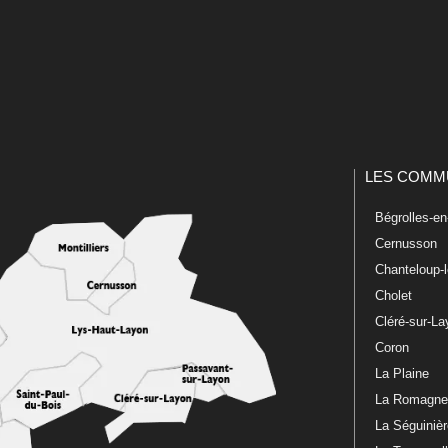
LES COMM
Bégrolles-e
Cernusson
Chanteloup-
Cholet
Cléré-sur-L
Coron
La Plaine
La Romagn
La Séguiniè