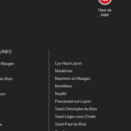
Haut de
page
UNES
Lys-Haut-Layon
n-Mauges
Maulévrier
Mazières-en-Mauges
les-Bois
Montilliers
Nuaillé
ayon
Passavant-sur-Layon
Saint-Christophe-du-Bois
Saint-Léger-sous-Cholet
e
Saint-Paul-du-Bois
re