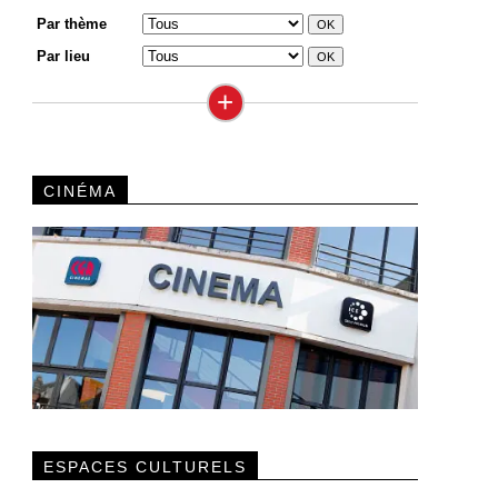
Par thème
Par lieu
+
CINÉMA
ESPACES CULTURELS