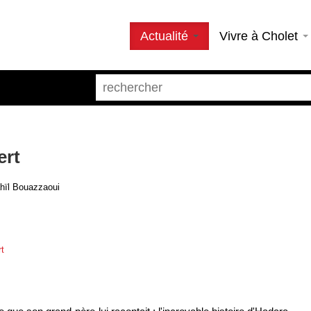
Actualité
Vivre à Cholet
ert
hïl Bouazzaoui
t