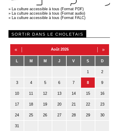
»
La culture accessible à tous (Format PDF)
»
La culture accessible à tous (Format audio)
»
La culture accessible à tous (Format FALC)
SORTIR DANS LE CHOLETAIS
«
Août 2026
»
L
M
M
J
V
S
D
1
2
3
4
5
6
7
8
9
10
11
12
13
14
15
16
17
18
19
20
21
22
23
24
25
26
27
28
29
30
31