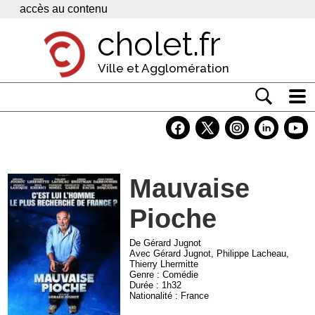
Panneau de gestion des cookies
accès au contenu
cholet.fr
Ville et Agglomération
Actualité
Vivre à Cholet
Mauvaise
Economie
Pioche
Services
Contacts
De Gérard Jugnot
Avec Gérard Jugnot, Philippe Lacheau,
Thierry Lhermitte
Genre : Comédie
Durée : 1h32
Nationalité : France