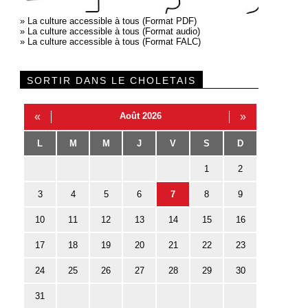
»
La culture accessible à tous (Format PDF)
»
La culture accessible à tous (Format audio)
»
La culture accessible à tous (Format FALC)
SORTIR DANS LE CHOLETAIS
«
Août 2026
»
L
M
M
J
V
S
D
1
2
3
4
5
6
7
8
9
10
11
12
13
14
15
16
17
18
19
20
21
22
23
24
25
26
27
28
29
30
31