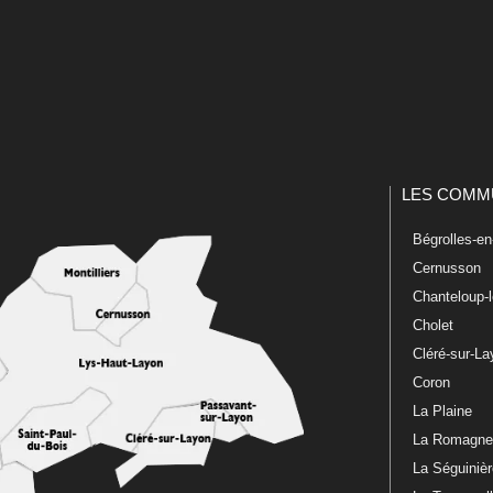
LES COMM
Bégrolles-e
Cernusson
Chanteloup-
Cholet
Cléré-sur-L
Coron
La Plaine
La Romagn
La Séguiniè