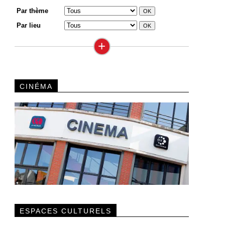
Par thème
Par lieu
+
CINÉMA
ESPACES CULTURELS