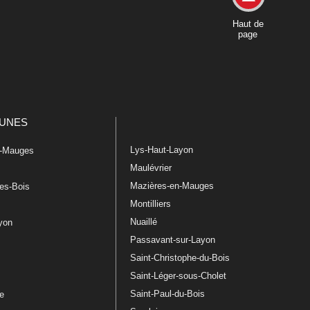
Haut de
page
UNES
Lys-Haut-Layon
n-Mauges
Maulévrier
Mazières-en-Mauges
les-Bois
Montilliers
Nuaillé
ayon
Passavant-sur-Layon
Saint-Christophe-du-Bois
Saint-Léger-sous-Cholet
e
Saint-Paul-du-Bois
re