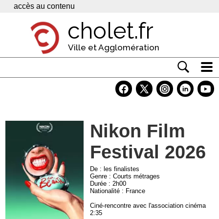
Panneau de gestion des cookies
accès au contenu
cholet.fr
Ville et Agglomération
Actualité
Vivre à Cholet
Nikon Film
Economie
Festival 2026
Services
Contacts
De : les finalistes
Genre : Courts métrages
Durée : 2h00
Nationalité : France
Ciné-rencontre avec l'association cinéma
2:35