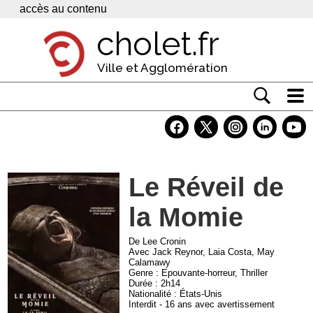
Panneau de gestion des cookies
accès au contenu
cholet.fr
Ville et Agglomération
Actualité
Vivre à Cholet
Le Réveil de
Economie
la Momie
Services
Contacts
De Lee Cronin
Avec Jack Reynor, Laia Costa, May
Calamawy
Genre : Epouvante-horreur, Thriller
Durée : 2h14
Nationalité : États-Unis
Interdit - 16 ans avec avertissement