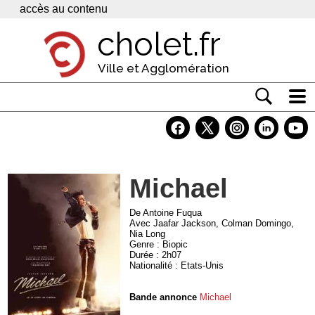
Panneau de gestion des cookies
accès au contenu
cholet.fr
Ville et Agglomération
Actualité
Vivre à Cholet
Michael
Economie
Services
De Antoine Fuqua
Avec Jaafar Jackson, Colman Domingo,
Nia Long
Contacts
Genre : Biopic
Durée : 2h07
Nationalité : Etats-Unis
Bande annonce
Michael