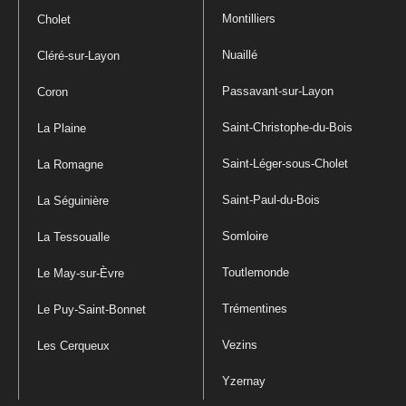
Montilliers
Cholet
Nuaillé
Cléré-sur-Layon
Passavant-sur-Layon
Coron
Saint-Christophe-du-Bois
La Plaine
Saint-Léger-sous-Cholet
La Romagne
Saint-Paul-du-Bois
La Séguinière
Somloire
La Tessoualle
Toutlemonde
Le May-sur-Èvre
Trémentines
Le Puy-Saint-Bonnet
Vezins
Les Cerqueux
Yzernay