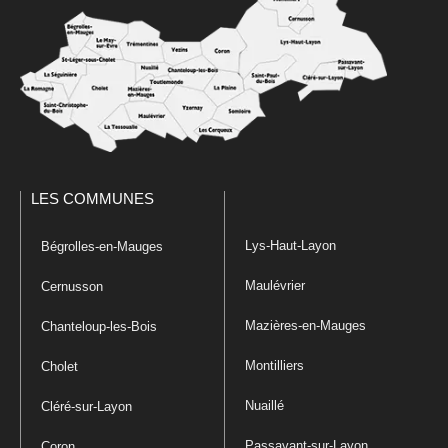
LES COMMUNES
Lys-Haut-Layon
Bégrolles-en-Mauges
Maulévrier
Cernusson
Mazières-en-Mauges
Chanteloup-les-Bois
Montilliers
Cholet
Nuaillé
Cléré-sur-Layon
Passavant-sur-Layon
Coron