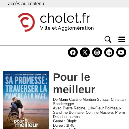
Panneau de gestion des cookies
accès au contenu
cholet.fr
Ville et Agglomération
Actualité
Vivre à Cholet
Pour le
Economie
meilleur
Services
Contacts
De Marie-Castille Mention-Schaar, Christian
Sonderegger
Avec Pierre Rabine, Lilly-Fleur Pointeaux,
Sandrine Bonnaire, Corinne Masiero, Pierre
Deladonchamps
Genre : Biopic
Durée : 1h48