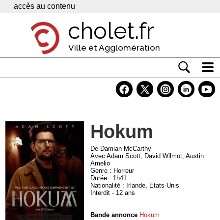
Panneau de gestion des cookies
accès au contenu
cholet.fr
Ville et Agglomération
Actualité
Vivre à Cholet
Hokum
Economie
Services
De Damian McCarthy
Avec Adam Scott, David Wilmot, Austin
Amelio
Contacts
Genre : Horreur
Durée : 1h41
Nationalité : Irlande, Etats-Unis
Interdit - 12 ans
Bande annonce
Hokum