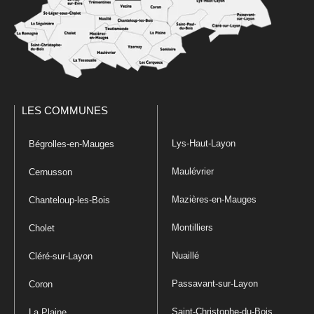
LES COMMUNES
Lys-Haut-Layon
Bégrolles-en-Mauges
Maulévrier
Cernusson
Mazières-en-Mauges
Chanteloup-les-Bois
Montilliers
Cholet
Nuaillé
Cléré-sur-Layon
Passavant-sur-Layon
Coron
Saint-Christophe-du-Bois
La Plaine