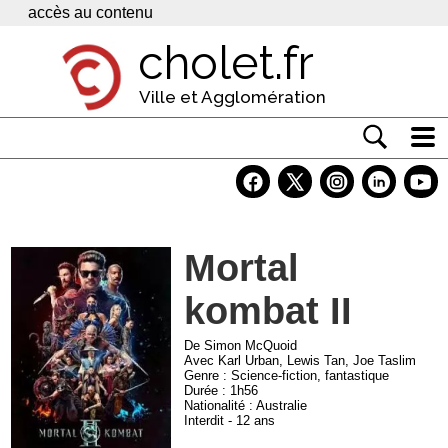
Panneau de gestion des cookies
accès au contenu
cholet.fr
Ville et Agglomération
Actualité
Vivre à Cholet
Mortal
Economie
kombat II
Services
Contacts
De Simon McQuoid
Avec Karl Urban, Lewis Tan, Joe Taslim
Genre : Science-fiction, fantastique
Durée : 1h56
Nationalité : Australie
Interdit - 12 ans