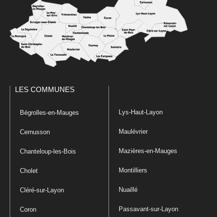
LES COMMUNES
Lys-Haut-Layon
Bégrolles-en-Mauges
Maulévrier
Cernusson
Mazières-en-Mauges
Chanteloup-les-Bois
Montilliers
Cholet
Nuaillé
Cléré-sur-Layon
Passavant-sur-Layon
Coron