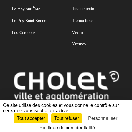
Toutlemonde
Le May-sur-Èvre
Trémentines
Le Puy-Saint-Bonnet
Vezins
Les Cerqueux
Yzernay
Ce site utilise des cookies et vous donne le contrôle sur
ceux que vous souhaitez activer
Mentions légales
|
Politique de confidentialité
|
Politique de gestion
Tout accepter
Tout refuser
Personnaliser
des cookies
|
Plan du site
|
Accessibilité : partiellement conforme
Politique de confidentialité
Artiphp - Ronald Guérin
© 2001-2024 est un logiciel libre distribué sous licence GPL.