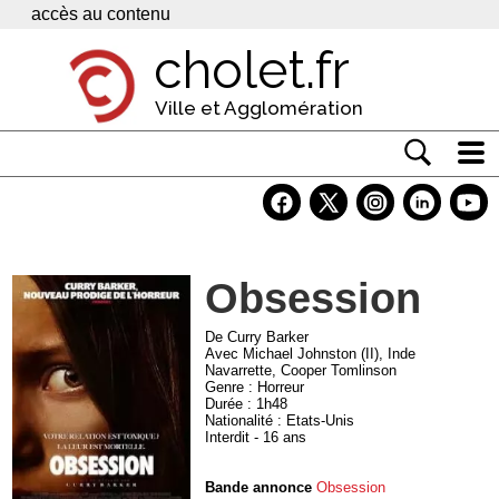
Panneau de gestion des cookies
accès au contenu
cholet.fr
Ville et Agglomération
Actualité
Vivre à Cholet
Obsession
Economie
Services
De Curry Barker
Avec Michael Johnston (II), Inde
Navarrette, Cooper Tomlinson
Contacts
Genre : Horreur
Durée : 1h48
Nationalité : Etats-Unis
Interdit - 16 ans
Bande annonce
Obsession