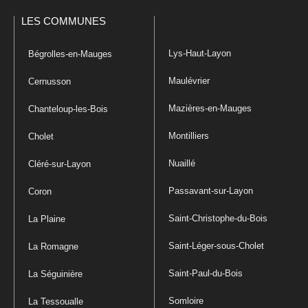
LES COMMUNES
Lys-Haut-Layon
Bégrolles-en-Mauges
Maulévrier
Cernusson
Mazières-en-Mauges
Chanteloup-les-Bois
Montilliers
Cholet
Nuaillé
Cléré-sur-Layon
Passavant-sur-Layon
Coron
Saint-Christophe-du-Bois
La Plaine
Saint-Léger-sous-Cholet
La Romagne
Saint-Paul-du-Bois
La Séguinière
Somloire
La Tessoualle