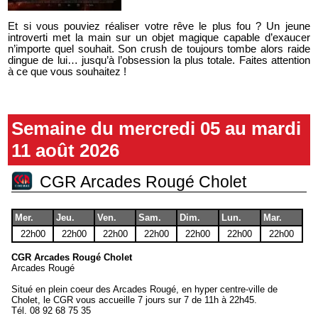
Et si vous pouviez réaliser votre rêve le plus fou ? Un jeune
introverti met la main sur un objet magique capable d’exaucer
n’importe quel souhait. Son crush de toujours tombe alors raide
dingue de lui… jusqu’à l’obsession la plus totale. Faites attention
à ce que vous souhaitez !
Semaine du mercredi 05 au mardi
11 août 2026
CGR Arcades Rougé Cholet
Mer.
Jeu.
Ven.
Sam.
Dim.
Lun.
Mar.
22h00
22h00
22h00
22h00
22h00
22h00
22h00
CGR Arcades Rougé Cholet
Arcades Rougé
Situé en plein coeur des Arcades Rougé, en hyper centre-ville de
Cholet, le CGR vous accueille 7 jours sur 7 de 11h à 22h45.
Tél.
08 92 68 75 35