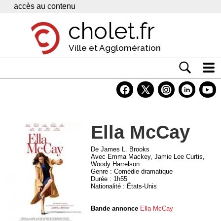
Panneau de gestion des cookies
accès au contenu
cholet.fr
Ville et Agglomération
Actualité
Vivre à Cholet
Ella McCay
Economie
Services
De James L. Brooks
Avec Emma Mackey, Jamie Lee Curtis,
Woody Harrelson
Contacts
Genre : Comédie dramatique
Durée : 1h55
Nationalité : États-Unis
Bande annonce
Ella McCay