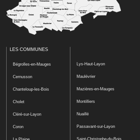
LES COMMUNES
Lys-Haut-Layon
Bégrolles-en-Mauges
Maulévrier
Cernusson
Mazières-en-Mauges
Chanteloup-les-Bois
Montilliers
Cholet
Nuaillé
Cléré-sur-Layon
Passavant-sur-Layon
Coron
Saint-Christophe-du-Bois
La Plaine