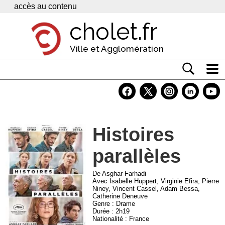
Panneau de gestion des cookies
accès au contenu
cholet.fr
Ville et Agglomération
Actualité
Vivre à Cholet
Histoires
Economie
parallèles
Services
Contacts
De Asghar Farhadi
Avec Isabelle Huppert, Virginie Efira, Pierre
Niney, Vincent Cassel, Adam Bessa,
Catherine Deneuve
Genre : Drame
Durée : 2h19
Nationalité : France