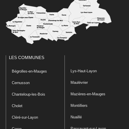
LES COMMUNES
Lys-Haut-Layon
Bégrolles-en-Mauges
Maulévrier
Cernusson
Mazières-en-Mauges
Chanteloup-les-Bois
Montilliers
Cholet
Nuaillé
Cléré-sur-Layon
Passavant-sur-Layon
Coron