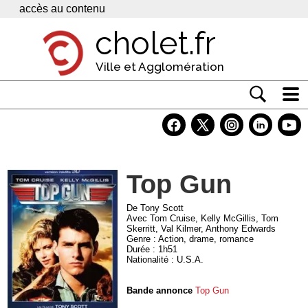
Panneau de gestion des cookies
accès au contenu
cholet.fr
Ville et Agglomération
Actualité
Vivre à Cholet
Top Gun
Economie
Services
De Tony Scott
Avec Tom Cruise, Kelly McGillis, Tom
Skerritt, Val Kilmer, Anthony Edwards
Contacts
Genre : Action, drame, romance
Durée : 1h51
Nationalité : U.S.A.
Bande annonce
Top Gun