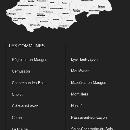
LES COMMUNES
Lys-Haut-Layon
Bégrolles-en-Mauges
Maulévrier
Cernusson
Mazières-en-Mauges
Chanteloup-les-Bois
Montilliers
Cholet
Nuaillé
Cléré-sur-Layon
Passavant-sur-Layon
Coron
Saint-Christophe-du-Bois
La Plaine